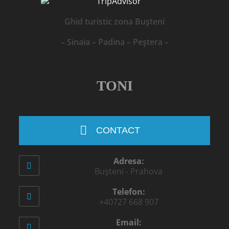
Ghid turistic zona Bușteni
– Sinaia – Padina – Peștera –
TONI
CONTACT
Adresa:
Bușteni - Prahova
Telefon:
+40727 668 907
Email: