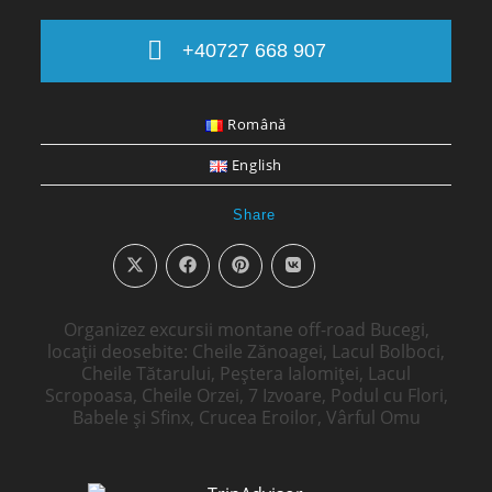
+40727 668 907
Română
English
Share
Organizez excursii montane off-road Bucegi,
locații deosebite: Cheile Zănoagei, Lacul Bolboci,
Cheile Tătarului, Peștera Ialomiței, Lacul
Scropoasa, Cheile Orzei, 7 Izvoare, Podul cu Flori,
Babele și Sfinx, Crucea Eroilor, Vârful Omu