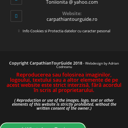
Toniionita @ yahoo.com
Opens
in
your
Website:
application
carpathiantourguide.ro
Opens
Info Cookies si Protectia datelor cu caracter pesonal
in
a
new
tab
Copyright CarpathianTourGuide 2018
-
Webdesign by Adrian
Codreanu
Reproducerea sau folosirea imaginilor,
logoului, textului sau a altor elemente de pe
acest website este strict interzisă, fără acordul
în scris al proprietarului.
( Reproduction or use of the images, logo, text or other
elements of this website is strictly prohibited, without the
written consent of the owner.)