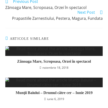
Previous Post
Read
more
Zănoaga Mare, Scropoasa, Orzei în spectacol
articles
Next Post
Prapastiile Zarnestiului, Pestera, Magura, Fundata
ARTICOLE SIMILARE
Zănoaga Mare, Scropoasa, Orzei în spectacol
noiembrie 18, 2018
Munţii Baiului – Drumul către cer – Iunie 2019
iunie 6, 2019