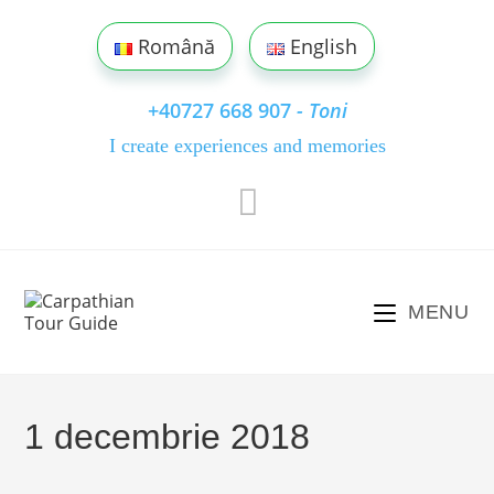
Skip
to
Română
English
content
+40727 668 907
- Toni
I create experiences and memories
MENU
1 decembrie 2018